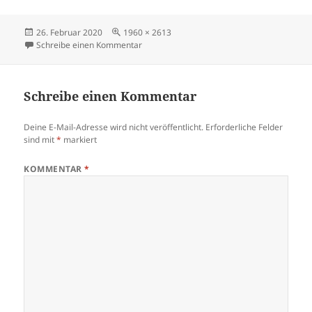
Veröffentlicht
Volle
26. Februar 2020
1960 × 2613
am
Größe
zu OLYMPUS DIGITAL CAMERA
Schreibe einen Kommentar
Schreibe einen Kommentar
Deine E-Mail-Adresse wird nicht veröffentlicht.
Erforderliche Felder
sind mit
*
markiert
KOMMENTAR
*