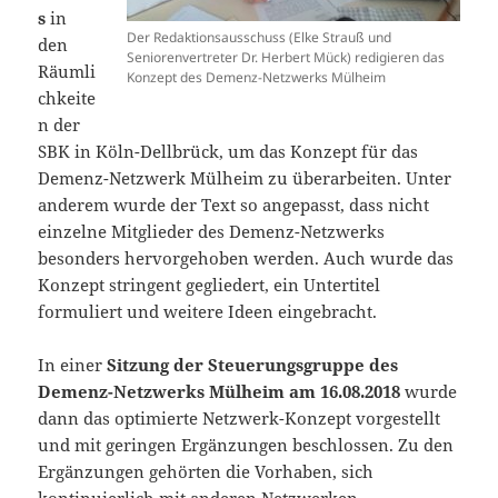
s
in
Der Redaktionsausschuss (Elke Strauß und
den
Seniorenvertreter Dr. Herbert Mück) redigieren das
Räumli
Konzept des Demenz-Netzwerks Mülheim
chkeite
n der
SBK in Köln-Dellbrück, um das Konzept für das
Demenz-Netzwerk Mülheim zu überarbeiten. Unter
anderem wurde der Text so angepasst, dass nicht
einzelne Mitglieder des Demenz-Netzwerks
besonders hervorgehoben werden. Auch wurde das
Konzept stringent gegliedert, ein Untertitel
formuliert und weitere Ideen eingebracht.
In einer
Sitzung der Steuerungsgruppe des
Demenz-Netzwerks Mülheim am 16.08.2018
wurde
dann das optimierte Netzwerk-Konzept vorgestellt
und mit geringen Ergänzungen beschlossen. Zu den
Ergänzungen gehörten die Vorhaben, sich