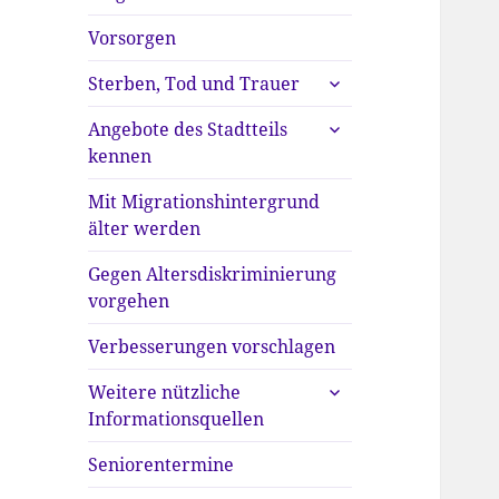
anzeigen
Vorsorgen
untermenü
Sterben, Tod und Trauer
anzeigen
untermenü
Angebote des Stadtteils
anzeigen
kennen
Mit Migrationshintergrund
älter werden
Gegen Altersdiskriminierung
vorgehen
Verbesserungen vorschlagen
untermenü
Weitere nützliche
anzeigen
Informationsquellen
Seniorentermine