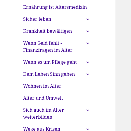
Ernährung ist Altersmedizin
untermenü
Sicher leben
anzeigen
untermenü
Krankheit bewältigen
anzeigen
untermenü
Wenn Geld fehlt -
anzeigen
Finanzfragen im Alter
untermenü
Wenn es um Pflege geht
anzeigen
untermenü
Dem Leben Sinn geben
anzeigen
Wohnen im Alter
Alter und Umwelt
untermenü
Sich auch im Alter
anzeigen
weiterbilden
untermenü
Wege aus Krisen