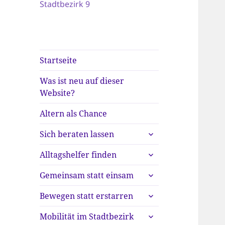
Stadtbezirk 9
Startseite
Was ist neu auf dieser
Website?
Altern als Chance
untermenü
Sich beraten lassen
anzeigen
untermenü
Alltagshelfer finden
anzeigen
untermenü
Gemeinsam statt einsam
anzeigen
untermenü
Bewegen statt erstarren
anzeigen
untermenü
Mobilität im Stadtbezirk
anzeigen