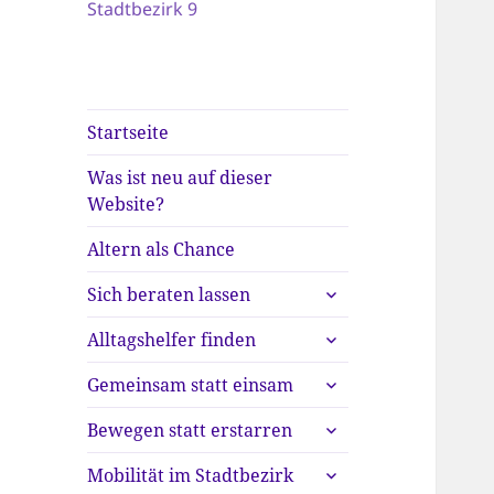
Stadtbezirk 9
Startseite
Was ist neu auf dieser
Website?
Altern als Chance
untermenü
Sich beraten lassen
anzeigen
untermenü
Alltagshelfer finden
anzeigen
untermenü
Gemeinsam statt einsam
anzeigen
untermenü
Bewegen statt erstarren
anzeigen
untermenü
Mobilität im Stadtbezirk
anzeigen