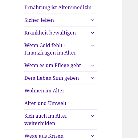
Ernährung ist Altersmedizin
untermenü
Sicher leben
anzeigen
untermenü
Krankheit bewältigen
anzeigen
untermenü
Wenn Geld fehlt -
anzeigen
Finanzfragen im Alter
untermenü
Wenn es um Pflege geht
anzeigen
untermenü
Dem Leben Sinn geben
anzeigen
Wohnen im Alter
Alter und Umwelt
untermenü
Sich auch im Alter
anzeigen
weiterbilden
untermenü
Wege aus Krisen