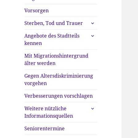
anzeigen
Vorsorgen
untermenü
Sterben, Tod und Trauer
anzeigen
untermenü
Angebote des Stadtteils
anzeigen
kennen
Mit Migrationshintergrund
älter werden
Gegen Altersdiskriminierung
vorgehen
Verbesserungen vorschlagen
untermenü
Weitere nützliche
anzeigen
Informationsquellen
Seniorentermine