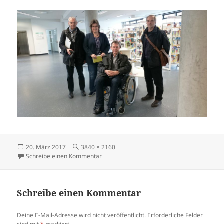
Veröffentlicht
Volle
20. März 2017
3840 × 2160
am
Größe
zu 20.03.2017 Begehung Bezirksrathaus von 
Schreibe einen Kommentar
Schreibe einen Kommentar
Deine E-Mail-Adresse wird nicht veröffentlicht.
Erforderliche Felder