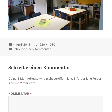
Veröffentlicht
Volle
4. April 2018
1920 × 1080
am
Größe
zu DSC_1588
Schreibe einen Kommentar
Schreibe einen Kommentar
Deine E-Mail-Adresse wird nicht veröffentlicht.
Erforderliche Felder
sind mit
*
markiert
KOMMENTAR
*