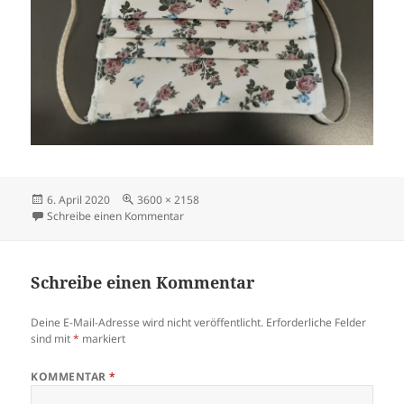
Veröffentlicht
Volle
6. April 2020
3600 × 2158
am
Größe
zu Höhenhauser Schnüsslappe vom 06.04.
Schreibe einen Kommentar
Schreibe einen Kommentar
Deine E-Mail-Adresse wird nicht veröffentlicht.
Erforderliche Felder
sind mit
*
markiert
KOMMENTAR
*