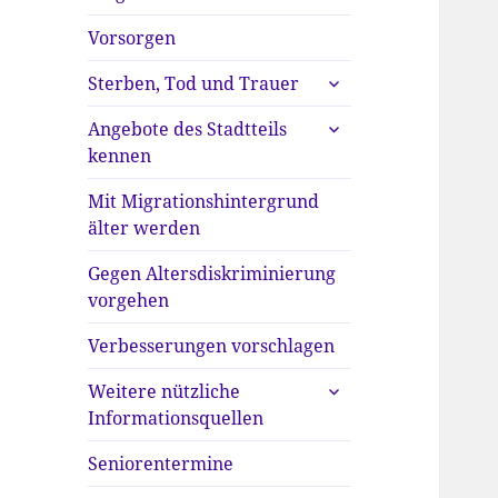
anzeigen
Vorsorgen
untermenü
Sterben, Tod und Trauer
anzeigen
untermenü
Angebote des Stadtteils
anzeigen
kennen
Mit Migrationshintergrund
älter werden
Gegen Altersdiskriminierung
vorgehen
Verbesserungen vorschlagen
untermenü
Weitere nützliche
anzeigen
Informationsquellen
Seniorentermine