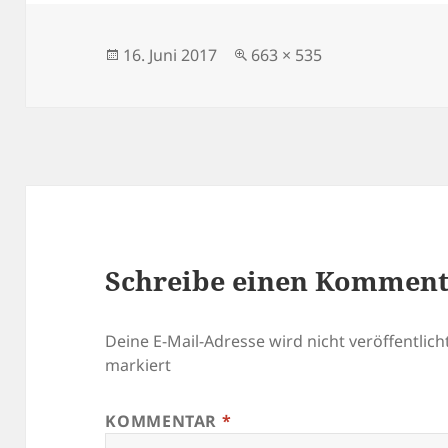
Veröffentlicht
Volle
16. Juni 2017
663 × 535
am
Größe
Schreibe einen Kommen
Deine E-Mail-Adresse wird nicht veröffentlicht
markiert
KOMMENTAR
*