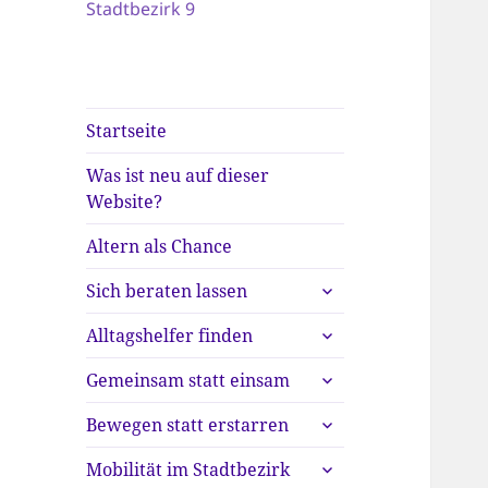
Stadtbezirk 9
Startseite
Was ist neu auf dieser
Website?
Altern als Chance
untermenü
Sich beraten lassen
anzeigen
untermenü
Alltagshelfer finden
anzeigen
untermenü
Gemeinsam statt einsam
anzeigen
untermenü
Bewegen statt erstarren
anzeigen
untermenü
Mobilität im Stadtbezirk
anzeigen