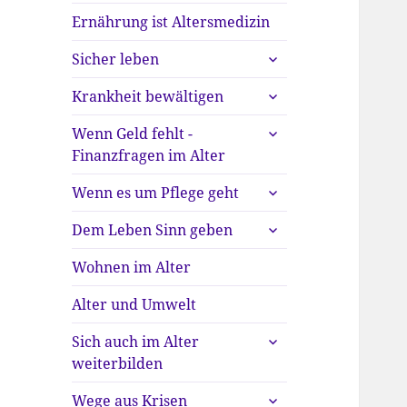
Ernährung ist Altersmedizin
untermenü
Sicher leben
anzeigen
untermenü
Krankheit bewältigen
anzeigen
untermenü
Wenn Geld fehlt -
anzeigen
Finanzfragen im Alter
untermenü
Wenn es um Pflege geht
anzeigen
untermenü
Dem Leben Sinn geben
anzeigen
Wohnen im Alter
Alter und Umwelt
untermenü
Sich auch im Alter
anzeigen
weiterbilden
untermenü
Wege aus Krisen