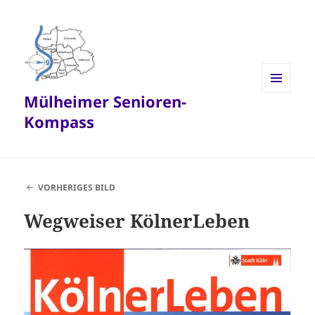
Mülheimer Senioren-
MENÜ
UND
Kompass
WIDGETS
VORHERIGES BILD
Wegweiser KölnerLeben