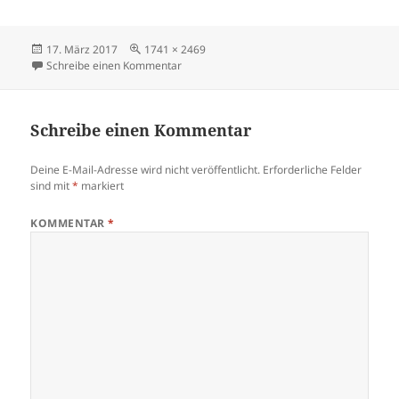
Veröffentlicht
Volle
17. März 2017
1741 × 2469
am
Größe
zu Wegweiser KölnerLeben
Schreibe einen Kommentar
Schreibe einen Kommentar
Deine E-Mail-Adresse wird nicht veröffentlicht.
Erforderliche Felder
sind mit
*
markiert
KOMMENTAR
*