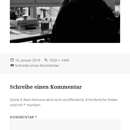
Veröffentlicht
Volle
16. Januar 2019
1920 × 1440
am
Größe
zu Demenz-geralt-pixabay-com
Schreibe einen Kommentar
Schreibe einen Kommentar
Deine E-Mail-Adresse wird nicht veröffentlicht.
Erforderliche Felder
sind mit
*
markiert
KOMMENTAR
*