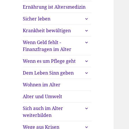
Ernährung ist Altersmedizin
untermenü
Sicher leben
anzeigen
untermenü
Krankheit bewältigen
anzeigen
untermenü
Wenn Geld fehlt -
anzeigen
Finanzfragen im Alter
untermenü
Wenn es um Pflege geht
anzeigen
untermenü
Dem Leben Sinn geben
anzeigen
Wohnen im Alter
Alter und Umwelt
untermenü
Sich auch im Alter
anzeigen
weiterbilden
untermenü
Wege aus Krisen