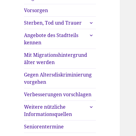
anzeigen
Vorsorgen
untermenü
Sterben, Tod und Trauer
anzeigen
untermenü
Angebote des Stadtteils
anzeigen
kennen
Mit Migrationshintergrund
älter werden
Gegen Altersdiskriminierung
vorgehen
Verbesserungen vorschlagen
untermenü
Weitere nützliche
anzeigen
Informationsquellen
Seniorentermine