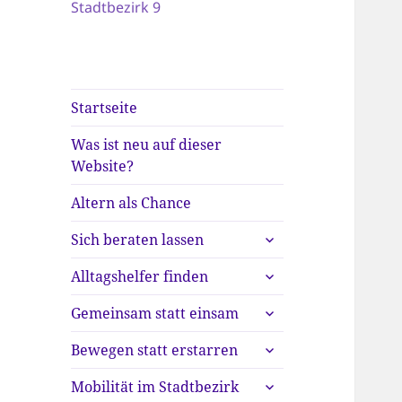
Stadtbezirk 9
Startseite
Was ist neu auf dieser
Website?
Altern als Chance
untermenü
Sich beraten lassen
anzeigen
untermenü
Alltagshelfer finden
anzeigen
untermenü
Gemeinsam statt einsam
anzeigen
untermenü
Bewegen statt erstarren
anzeigen
untermenü
Mobilität im Stadtbezirk
anzeigen