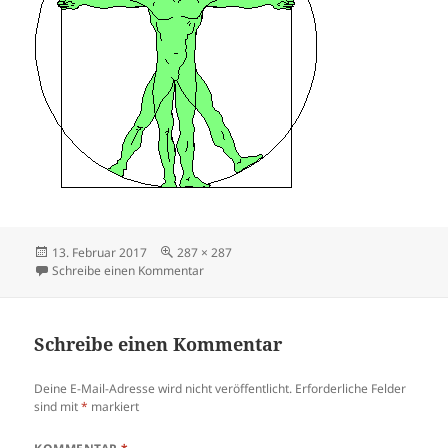
Veröffentlicht
Volle
13. Februar 2017
287 × 287
am
Größe
zu 146_6474
Schreibe einen Kommentar
Schreibe einen Kommentar
Deine E-Mail-Adresse wird nicht veröffentlicht.
Erforderliche Felder
sind mit
*
markiert