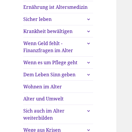
Ernährung ist Altersmedizin
untermenü
Sicher leben
anzeigen
untermenü
Krankheit bewältigen
anzeigen
untermenü
Wenn Geld fehlt -
anzeigen
Finanzfragen im Alter
untermenü
Wenn es um Pflege geht
anzeigen
untermenü
Dem Leben Sinn geben
anzeigen
Wohnen im Alter
Alter und Umwelt
untermenü
Sich auch im Alter
anzeigen
weiterbilden
untermenü
Wege aus Krisen