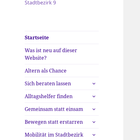
Stadtbezirk 9
Startseite
Was ist neu auf dieser
Website?
Altern als Chance
untermenü
Sich beraten lassen
anzeigen
untermenü
Alltagshelfer finden
anzeigen
untermenü
Gemeinsam statt einsam
anzeigen
untermenü
Bewegen statt erstarren
anzeigen
untermenü
Mobilität im Stadtbezirk
anzeigen