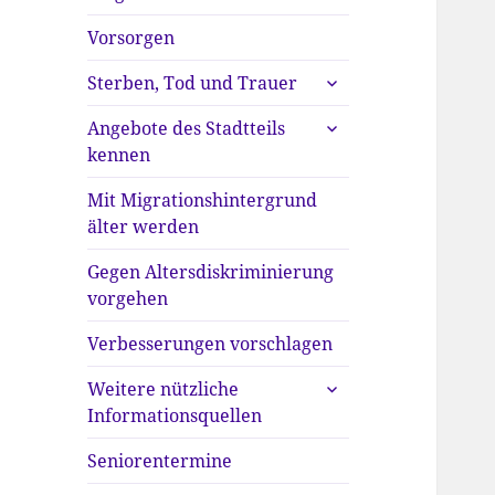
anzeigen
Vorsorgen
untermenü
Sterben, Tod und Trauer
anzeigen
untermenü
Angebote des Stadtteils
anzeigen
kennen
Mit Migrationshintergrund
älter werden
Gegen Altersdiskriminierung
vorgehen
Verbesserungen vorschlagen
untermenü
Weitere nützliche
anzeigen
Informationsquellen
Seniorentermine