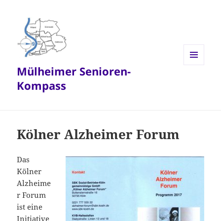
Mülheimer Senioren-
MENÜ
UND
Kompass
WIDGETS
Kölner Alzheimer Forum
Das
Kölner
Alzheime
r Forum
ist eine
Initiative