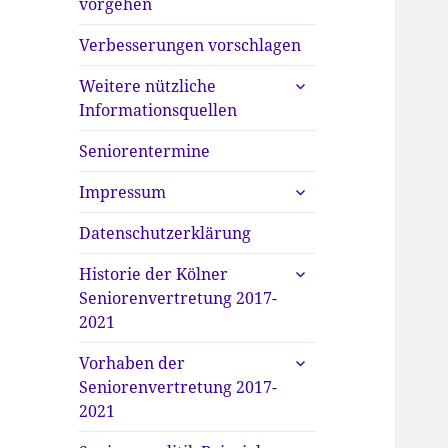
vorgehen
Verbesserungen vorschlagen
untermenü
Weitere nützliche
anzeigen
Informationsquellen
Seniorentermine
untermenü
Impressum
anzeigen
Datenschutzerklärung
untermenü
Historie der Kölner
anzeigen
Seniorenvertretung 2017-
2021
untermenü
Vorhaben der
anzeigen
Seniorenvertretung 2017-
2021
untermenü