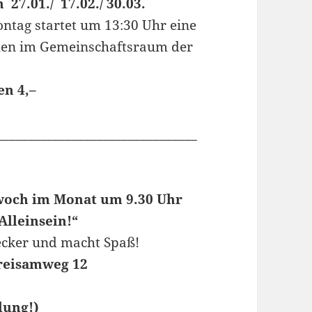
01./ 17.02./ 30.03.
ntag startet um 13:30 Uhr eine
hen im Gemeinschaftsraum der
en 4,–
________________________________
twoch im Monat um 9.30 Uhr
lleinsein!“
lecker und macht Spaß!
reisamweg 12
lung!)