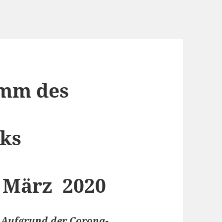
amm des
ks
– März 2020
: Aufgrund der Corona-