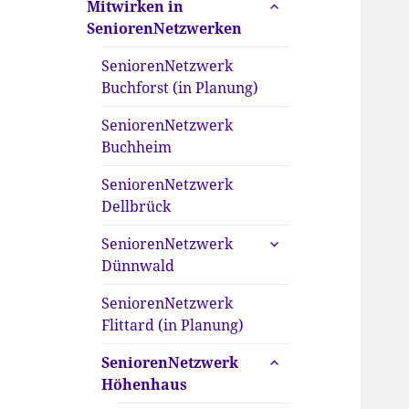
untermenü
Mitwirken in
anzeigen
SeniorenNetzwerken
SeniorenNetzwerk
Buchforst (in Planung)
SeniorenNetzwerk
Buchheim
SeniorenNetzwerk
Dellbrück
untermenü
SeniorenNetzwerk
anzeigen
Dünnwald
SeniorenNetzwerk
Flittard (in Planung)
untermenü
SeniorenNetzwerk
anzeigen
Höhenhaus