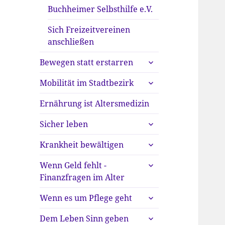
Buchheimer Selbsthilfe e.V.
Sich Freizeitvereinen
anschließen
untermenü
Bewegen statt erstarren
anzeigen
untermenü
Mobilität im Stadtbezirk
anzeigen
Ernährung ist Altersmedizin
untermenü
Sicher leben
anzeigen
untermenü
Krankheit bewältigen
anzeigen
untermenü
Wenn Geld fehlt -
anzeigen
Finanzfragen im Alter
untermenü
Wenn es um Pflege geht
anzeigen
untermenü
Dem Leben Sinn geben