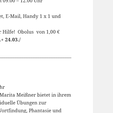
n 09.00 – 12.00 Uhr
et, E-Mail, Handy 1 x 1 und
r Hilfe! Obolus von 1,00 €
1. 02. / 10.+ 24.03./
________________________________
Uhr
 Marita Meißner bietet in ihrem
viduelle Übungen zur
Wortfindung, Phantasie und