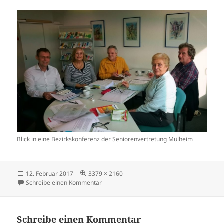
Blick in eine Bezirkskonferenz der Seniorenvertretung Mülheim
Veröffentlicht
Volle
12. Februar 2017
3379 × 2160
am
Größe
zu Seniorenvertretung Muelheim von links H
Schreibe einen Kommentar
Schreibe einen Kommentar