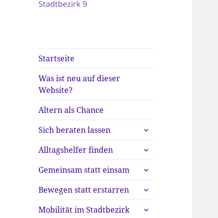
Stadtbezirk 9
Startseite
Was ist neu auf dieser
Website?
Altern als Chance
untermenü
Sich beraten lassen
anzeigen
untermenü
Alltagshelfer finden
anzeigen
untermenü
Gemeinsam statt einsam
anzeigen
untermenü
Bewegen statt erstarren
anzeigen
untermenü
Mobilität im Stadtbezirk
anzeigen