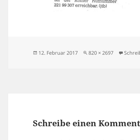
Veröffentlicht
Volle
12. Februar 2017
820 × 2697
Schre
am
Größe
Schreibe einen Kommen