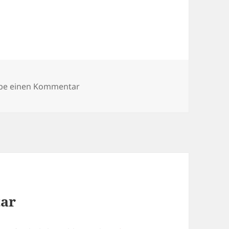
zu Koelnische-Rundschau-2017-01-19-S
ibe einen Kommentar
tar