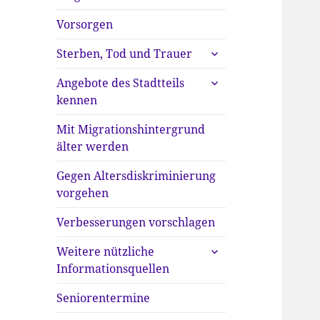
anzeigen
Vorsorgen
untermenü
Sterben, Tod und Trauer
anzeigen
untermenü
Angebote des Stadtteils
anzeigen
kennen
Mit Migrationshintergrund
älter werden
Gegen Altersdiskriminierung
vorgehen
Verbesserungen vorschlagen
untermenü
Weitere nützliche
anzeigen
Informationsquellen
Seniorentermine