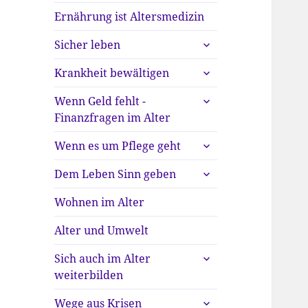
Ernährung ist Altersmedizin
untermenü
Sicher leben
anzeigen
untermenü
Krankheit bewältigen
anzeigen
untermenü
Wenn Geld fehlt -
anzeigen
Finanzfragen im Alter
untermenü
Wenn es um Pflege geht
anzeigen
untermenü
Dem Leben Sinn geben
anzeigen
Wohnen im Alter
Alter und Umwelt
untermenü
Sich auch im Alter
anzeigen
weiterbilden
untermenü
Wege aus Krisen