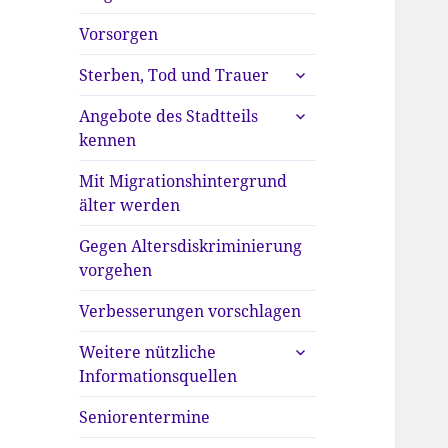
anzeigen
Vorsorgen
untermenü
Sterben, Tod und Trauer
anzeigen
untermenü
Angebote des Stadtteils
anzeigen
kennen
Mit Migrationshintergrund
älter werden
Gegen Altersdiskriminierung
vorgehen
Verbesserungen vorschlagen
untermenü
Weitere nützliche
anzeigen
Informationsquellen
Seniorentermine