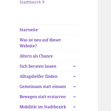
Stadtbezirk 9
Startseite
Was ist neu auf dieser
Website?
Altern als Chance
untermenü
Sich beraten lassen
anzeigen
untermenü
Alltagshelfer finden
anzeigen
untermenü
Gemeinsam statt einsam
anzeigen
untermenü
Bewegen statt erstarren
anzeigen
untermenü
Mobilität im Stadtbezirk
anzeigen