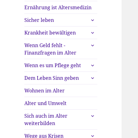
Ernährung ist Altersmedizin
untermenü
Sicher leben
anzeigen
untermenü
Krankheit bewältigen
anzeigen
untermenü
Wenn Geld fehlt -
anzeigen
Finanzfragen im Alter
untermenü
Wenn es um Pflege geht
anzeigen
untermenü
Dem Leben Sinn geben
anzeigen
Wohnen im Alter
Alter und Umwelt
untermenü
Sich auch im Alter
anzeigen
weiterbilden
untermenü
Wege aus Krisen