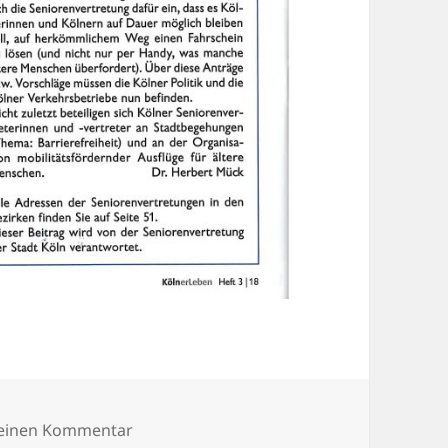
zu Wer mobil ist KölnerLeben 3-2018
 einen Kommentar