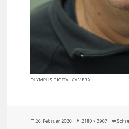
OLYMPUS DIGITAL CAMERA
Veröffentlicht
Volle
26. Februar 2020
2180 × 2907
Schr
am
Größe