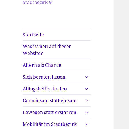
Stadtbezirk 9
Startseite
Was ist neu auf dieser
Website?
Altern als Chance
untermenü
Sich beraten lassen
anzeigen
untermenü
Alltagshelfer finden
anzeigen
untermenü
Gemeinsam statt einsam
anzeigen
untermenü
Bewegen statt erstarren
anzeigen
untermenü
Mobilität im Stadtbezirk
anzeigen