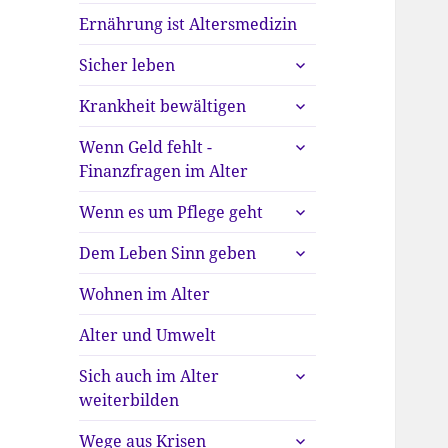
Ernährung ist Altersmedizin
untermenü
Sicher leben
anzeigen
untermenü
Krankheit bewältigen
anzeigen
untermenü
Wenn Geld fehlt -
anzeigen
Finanzfragen im Alter
untermenü
Wenn es um Pflege geht
anzeigen
untermenü
Dem Leben Sinn geben
anzeigen
Wohnen im Alter
Alter und Umwelt
untermenü
Sich auch im Alter
anzeigen
weiterbilden
untermenü
Wege aus Krisen