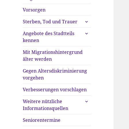
anzeigen
Vorsorgen
untermenü
Sterben, Tod und Trauer
anzeigen
untermenü
Angebote des Stadtteils
anzeigen
kennen
Mit Migrationshintergrund
älter werden
Gegen Altersdiskriminierung
vorgehen
Verbesserungen vorschlagen
untermenü
Weitere nützliche
anzeigen
Informationsquellen
Seniorentermine