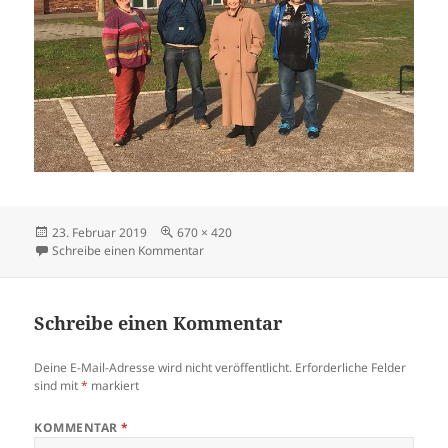
Veröffentlicht
Volle
23. Februar 2019
670 × 420
am
Größe
zu 2. Bouleplatz-Vorbereitungstreffen 2019
Schreibe einen Kommentar
Schreibe einen Kommentar
Deine E-Mail-Adresse wird nicht veröffentlicht.
Erforderliche Felder
sind mit
*
markiert
KOMMENTAR
*