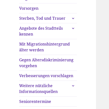
anzeigen
Vorsorgen
untermenü
Sterben, Tod und Trauer
anzeigen
untermenü
Angebote des Stadtteils
anzeigen
kennen
Mit Migrationshintergrund
älter werden
Gegen Altersdiskriminierung
vorgehen
Verbesserungen vorschlagen
untermenü
Weitere nützliche
anzeigen
Informationsquellen
Seniorentermine