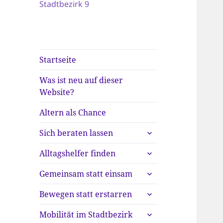
Stadtbezirk 9
Startseite
Was ist neu auf dieser
Website?
Altern als Chance
untermenü
Sich beraten lassen
anzeigen
untermenü
Alltagshelfer finden
anzeigen
untermenü
Gemeinsam statt einsam
anzeigen
untermenü
Bewegen statt erstarren
anzeigen
untermenü
Mobilität im Stadtbezirk
anzeigen