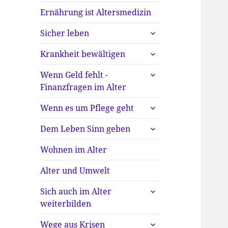
Ernährung ist Altersmedizin
untermenü
Sicher leben
anzeigen
untermenü
Krankheit bewältigen
anzeigen
untermenü
Wenn Geld fehlt -
anzeigen
Finanzfragen im Alter
untermenü
Wenn es um Pflege geht
anzeigen
untermenü
Dem Leben Sinn geben
anzeigen
Wohnen im Alter
Alter und Umwelt
untermenü
Sich auch im Alter
anzeigen
weiterbilden
untermenü
Wege aus Krisen