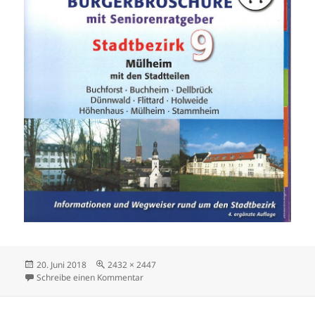
Veröffentlicht
Volle
20. Juni 2018
2432 × 2447
am
Größe
zu Bürgerbroschüre Köln-Mülheim
Schreibe einen Kommentar