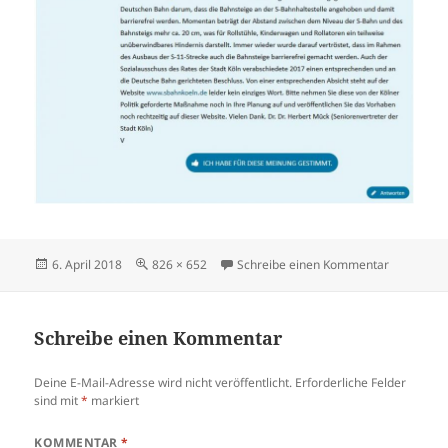
Veröffentlicht
Volle
zu sbahnk
6. April 2018
826 × 652
Schreibe einen Kommentar
am
Größe
Schreibe einen Kommentar
Deine E-Mail-Adresse wird nicht veröffentlicht.
Erforderliche Felder
sind mit
*
markiert
KOMMENTAR
*