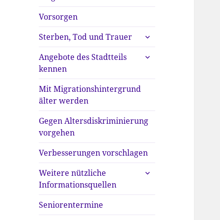
anzeigen
Vorsorgen
untermenü
Sterben, Tod und Trauer
anzeigen
untermenü
Angebote des Stadtteils
anzeigen
kennen
Mit Migrationshintergrund
älter werden
Gegen Altersdiskriminierung
vorgehen
Verbesserungen vorschlagen
untermenü
Weitere nützliche
anzeigen
Informationsquellen
Seniorentermine