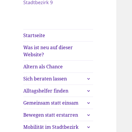
Stadtbezirk 9
Startseite
Was ist neu auf dieser
Website?
Altern als Chance
untermenü
Sich beraten lassen
anzeigen
untermenü
Alltagshelfer finden
anzeigen
untermenü
Gemeinsam statt einsam
anzeigen
untermenü
Bewegen statt erstarren
anzeigen
untermenü
Mobilität im Stadtbezirk
anzeigen