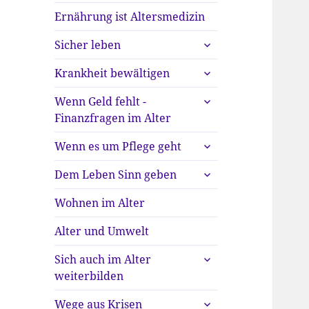
Ernährung ist Altersmedizin
untermenü
Sicher leben
anzeigen
untermenü
Krankheit bewältigen
anzeigen
untermenü
Wenn Geld fehlt -
anzeigen
Finanzfragen im Alter
untermenü
Wenn es um Pflege geht
anzeigen
untermenü
Dem Leben Sinn geben
anzeigen
Wohnen im Alter
Alter und Umwelt
untermenü
Sich auch im Alter
anzeigen
weiterbilden
untermenü
Wege aus Krisen