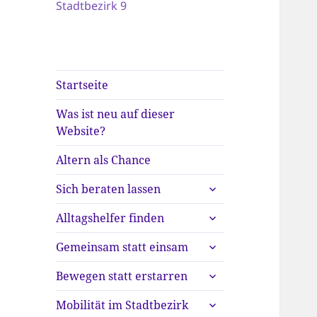
Stadtbezirk 9
Startseite
Was ist neu auf dieser
Website?
Altern als Chance
untermenü
Sich beraten lassen
anzeigen
untermenü
Alltagshelfer finden
anzeigen
untermenü
Gemeinsam statt einsam
anzeigen
untermenü
Bewegen statt erstarren
anzeigen
untermenü
Mobilität im Stadtbezirk
anzeigen