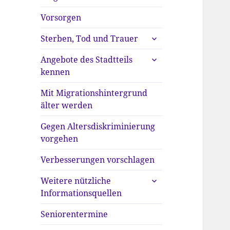
anzeigen
Vorsorgen
untermenü
Sterben, Tod und Trauer
anzeigen
untermenü
Angebote des Stadtteils
anzeigen
kennen
Mit Migrationshintergrund
älter werden
Gegen Altersdiskriminierung
vorgehen
Verbesserungen vorschlagen
untermenü
Weitere nützliche
anzeigen
Informationsquellen
Seniorentermine