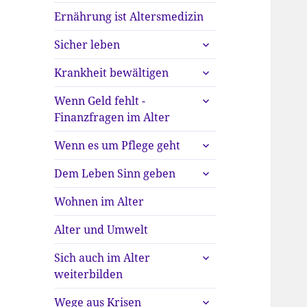
Ernährung ist Altersmedizin
untermenü
Sicher leben
anzeigen
untermenü
Krankheit bewältigen
anzeigen
untermenü
Wenn Geld fehlt -
anzeigen
Finanzfragen im Alter
untermenü
Wenn es um Pflege geht
anzeigen
untermenü
Dem Leben Sinn geben
anzeigen
Wohnen im Alter
Alter und Umwelt
untermenü
Sich auch im Alter
anzeigen
weiterbilden
untermenü
Wege aus Krisen