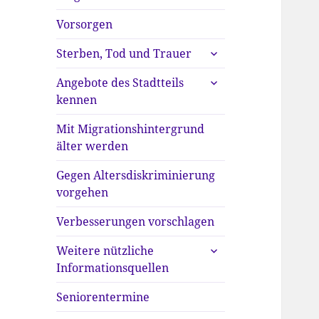
anzeigen
Vorsorgen
untermenü
Sterben, Tod und Trauer
anzeigen
untermenü
Angebote des Stadtteils
anzeigen
kennen
Mit Migrationshintergrund
älter werden
Gegen Altersdiskriminierung
vorgehen
Verbesserungen vorschlagen
untermenü
Weitere nützliche
anzeigen
Informationsquellen
Seniorentermine