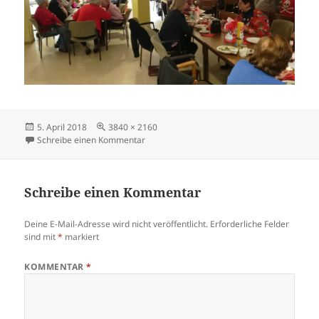
Veröffentlicht
Volle
5. April 2018
3840 × 2160
am
Größe
zu DSC_0252
Schreibe einen Kommentar
Schreibe einen Kommentar
Deine E-Mail-Adresse wird nicht veröffentlicht.
Erforderliche Felder
sind mit
*
markiert
KOMMENTAR
*