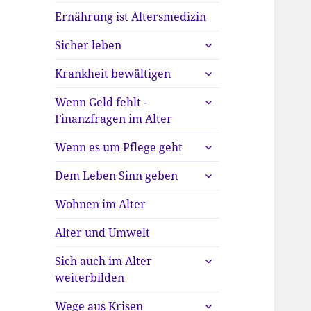
Ernährung ist Altersmedizin
untermenü
Sicher leben
anzeigen
untermenü
Krankheit bewältigen
anzeigen
untermenü
Wenn Geld fehlt -
anzeigen
Finanzfragen im Alter
untermenü
Wenn es um Pflege geht
anzeigen
untermenü
Dem Leben Sinn geben
anzeigen
Wohnen im Alter
Alter und Umwelt
untermenü
Sich auch im Alter
anzeigen
weiterbilden
untermenü
Wege aus Krisen