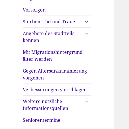
anzeigen
Vorsorgen
untermenü
Sterben, Tod und Trauer
anzeigen
untermenü
Angebote des Stadtteils
anzeigen
kennen
Mit Migrationshintergrund
älter werden
Gegen Altersdiskriminierung
vorgehen
Verbesserungen vorschlagen
untermenü
Weitere nützliche
anzeigen
Informationsquellen
Seniorentermine