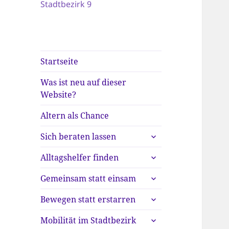
Stadtbezirk 9
Startseite
Was ist neu auf dieser
Website?
Altern als Chance
untermenü
Sich beraten lassen
anzeigen
untermenü
Alltagshelfer finden
anzeigen
untermenü
Gemeinsam statt einsam
anzeigen
untermenü
Bewegen statt erstarren
anzeigen
untermenü
Mobilität im Stadtbezirk
anzeigen