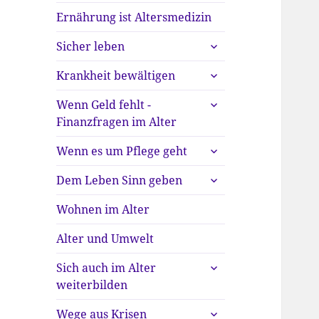
Ernährung ist Altersmedizin
untermenü
Sicher leben
anzeigen
untermenü
Krankheit bewältigen
anzeigen
untermenü
Wenn Geld fehlt -
anzeigen
Finanzfragen im Alter
untermenü
Wenn es um Pflege geht
anzeigen
untermenü
Dem Leben Sinn geben
anzeigen
Wohnen im Alter
Alter und Umwelt
untermenü
Sich auch im Alter
anzeigen
weiterbilden
untermenü
Wege aus Krisen