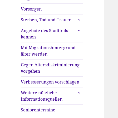
anzeigen
Vorsorgen
untermenü
Sterben, Tod und Trauer
anzeigen
untermenü
Angebote des Stadtteils
anzeigen
kennen
Mit Migrationshintergrund
älter werden
Gegen Altersdiskriminierung
vorgehen
Verbesserungen vorschlagen
untermenü
Weitere nützliche
anzeigen
Informationsquellen
Seniorentermine