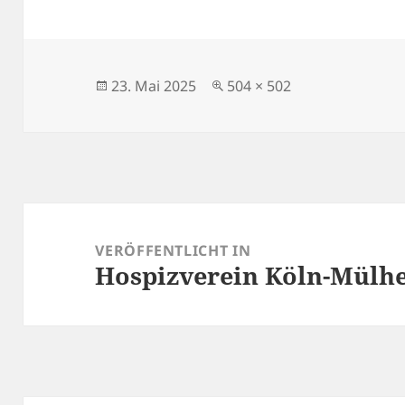
Veröffentlicht
Volle
23. Mai 2025
504 × 502
am
Größe
Beitragsnavigation
VERÖFFENTLICHT IN
Hospizverein Köln-Mülhe