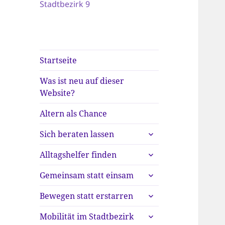
Stadtbezirk 9
Startseite
Was ist neu auf dieser
Website?
Altern als Chance
untermenü
Sich beraten lassen
anzeigen
untermenü
Alltagshelfer finden
anzeigen
untermenü
Gemeinsam statt einsam
anzeigen
untermenü
Bewegen statt erstarren
anzeigen
untermenü
Mobilität im Stadtbezirk
anzeigen