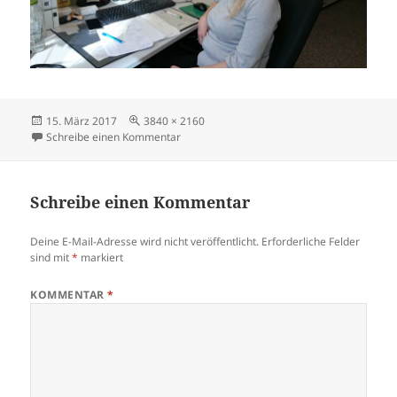
Veröffentlicht
Volle
15. März 2017
3840 × 2160
am
Größe
zu DSC_0845
Schreibe einen Kommentar
Schreibe einen Kommentar
Deine E-Mail-Adresse wird nicht veröffentlicht.
Erforderliche Felder
sind mit
*
markiert
KOMMENTAR
*