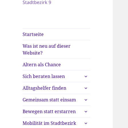
Stadtbezirk 9
Startseite
Was ist neu auf dieser
Website?
Altern als Chance
untermenü
Sich beraten lassen
anzeigen
untermenü
Alltagshelfer finden
anzeigen
untermenü
Gemeinsam statt einsam
anzeigen
untermenü
Bewegen statt erstarren
anzeigen
untermenü
Mobilität im Stadtbezirk
anzeigen