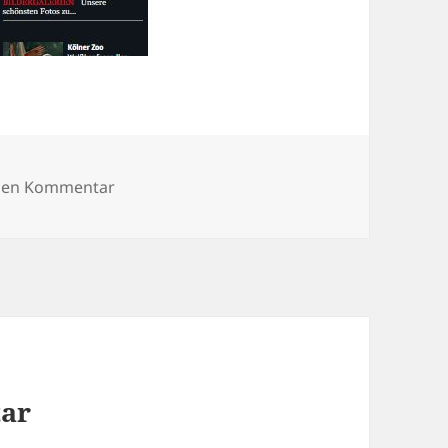
zu SeniorenNetzwerk sucht dringend Onlin
inen Kommentar
tar