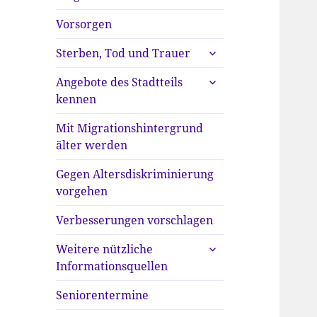
anzeigen
Vorsorgen
untermenü
Sterben, Tod und Trauer
anzeigen
untermenü
Angebote des Stadtteils
anzeigen
kennen
Mit Migrationshintergrund
älter werden
Gegen Altersdiskriminierung
vorgehen
Verbesserungen vorschlagen
untermenü
Weitere nützliche
anzeigen
Informationsquellen
Seniorentermine