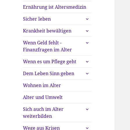
Ernährung ist Altersmedizin
untermenü
Sicher leben
anzeigen
untermenü
Krankheit bewältigen
anzeigen
untermenü
Wenn Geld fehlt -
anzeigen
Finanzfragen im Alter
untermenü
Wenn es um Pflege geht
anzeigen
untermenü
Dem Leben Sinn geben
anzeigen
Wohnen im Alter
Alter und Umwelt
untermenü
Sich auch im Alter
anzeigen
weiterbilden
untermenü
Wege aus Krisen