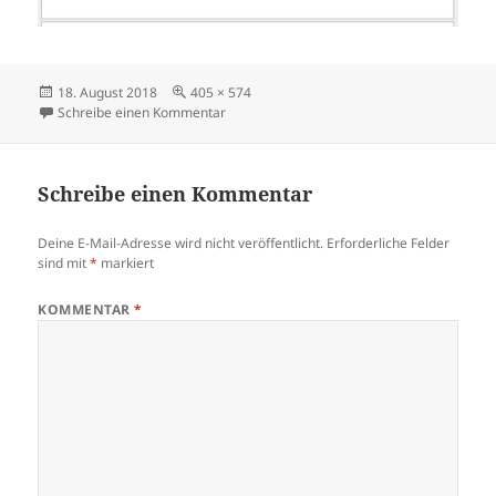
Veröffentlicht
Volle
18. August 2018
405 × 574
am
Größe
zu 0Demenz-Netzwerk-Koeln-Muelheim-20
Schreibe einen Kommentar
Schreibe einen Kommentar
Deine E-Mail-Adresse wird nicht veröffentlicht.
Erforderliche Felder
sind mit
*
markiert
KOMMENTAR
*