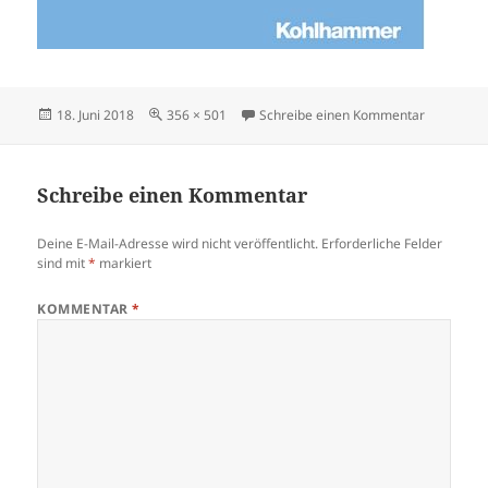
Veröffentlicht
Volle
zu Michae
18. Juni 2018
356 × 501
Schreibe einen Kommentar
am
Größe
Schreibe einen Kommentar
Deine E-Mail-Adresse wird nicht veröffentlicht.
Erforderliche Felder
sind mit
*
markiert
KOMMENTAR
*