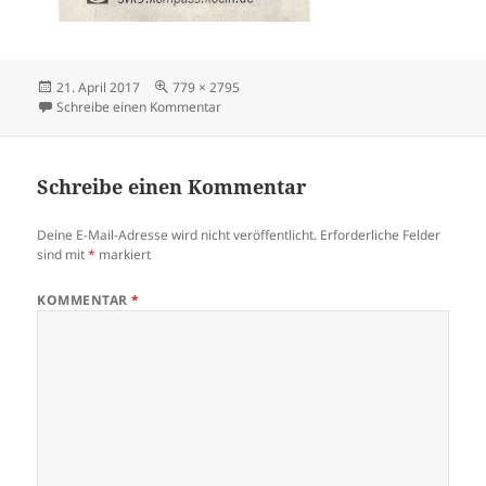
Veröffentlicht
Volle
21. April 2017
779 × 2795
am
Größe
zu Bilanz nach 100 Tagen im Amt
Schreibe einen Kommentar
Schreibe einen Kommentar
Deine E-Mail-Adresse wird nicht veröffentlicht.
Erforderliche Felder
sind mit
*
markiert
KOMMENTAR
*