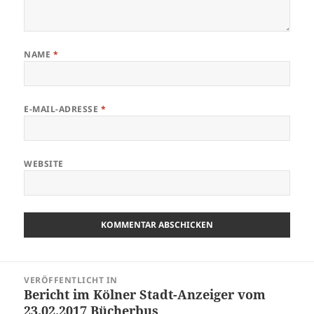
NAME
*
E-MAIL-ADRESSE
*
WEBSITE
Beitragsnavigation
VERÖFFENTLICHT IN
Bericht im Kölner Stadt-Anzeiger vom
23.02.2017 Bücherbus