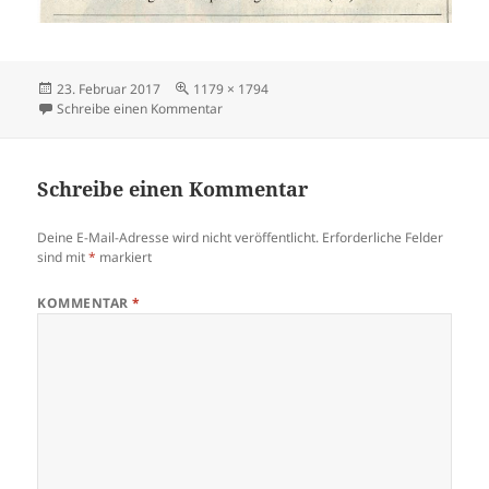
Veröffentlicht
Volle
23. Februar 2017
1179 × 1794
am
Größe
zu Koelner-Stadt-Anzeiger-2017-02-23-Bue
Schreibe einen Kommentar
Schreibe einen Kommentar
Deine E-Mail-Adresse wird nicht veröffentlicht.
Erforderliche Felder
sind mit
*
markiert
KOMMENTAR
*