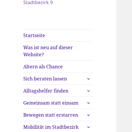
Stadtbezirk 9
Startseite
Was ist neu auf dieser
Website?
Altern als Chance
untermenü
Sich beraten lassen
anzeigen
untermenü
Alltagshelfer finden
anzeigen
untermenü
Gemeinsam statt einsam
anzeigen
untermenü
Bewegen statt erstarren
anzeigen
untermenü
Mobilität im Stadtbezirk
anzeigen