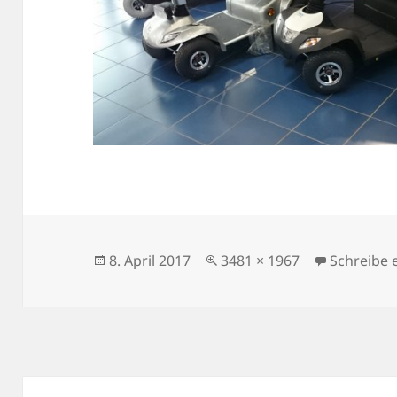
Veröffentlicht
Volle
8. April 2017
3481 × 1967
Schreibe
am
Größe