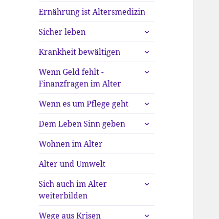
Ernährung ist Altersmedizin
untermenü
Sicher leben
anzeigen
untermenü
Krankheit bewältigen
anzeigen
untermenü
Wenn Geld fehlt -
anzeigen
Finanzfragen im Alter
untermenü
Wenn es um Pflege geht
anzeigen
untermenü
Dem Leben Sinn geben
anzeigen
Wohnen im Alter
Alter und Umwelt
untermenü
Sich auch im Alter
anzeigen
weiterbilden
untermenü
Wege aus Krisen