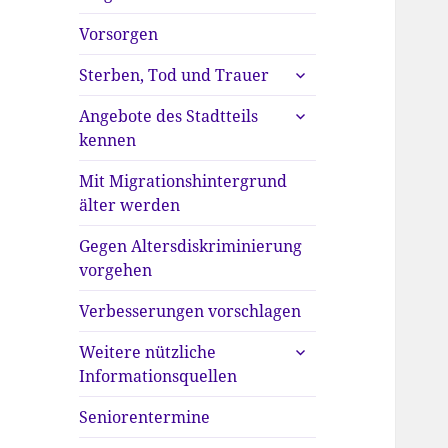
anzeigen
Vorsorgen
untermenü
Sterben, Tod und Trauer
anzeigen
untermenü
Angebote des Stadtteils
anzeigen
kennen
Mit Migrationshintergrund
älter werden
Gegen Altersdiskriminierung
vorgehen
Verbesserungen vorschlagen
untermenü
Weitere nützliche
anzeigen
Informationsquellen
Seniorentermine