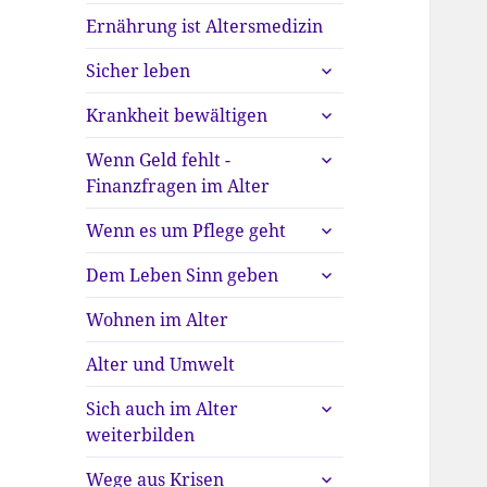
Ernährung ist Altersmedizin
untermenü
Sicher leben
anzeigen
untermenü
Krankheit bewältigen
anzeigen
untermenü
Wenn Geld fehlt -
anzeigen
Finanzfragen im Alter
untermenü
Wenn es um Pflege geht
anzeigen
untermenü
Dem Leben Sinn geben
anzeigen
Wohnen im Alter
Alter und Umwelt
untermenü
Sich auch im Alter
anzeigen
weiterbilden
untermenü
Wege aus Krisen