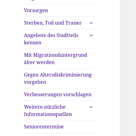
anzeigen
Vorsorgen
untermenü
Sterben, Tod und Trauer
anzeigen
untermenü
Angebote des Stadtteils
anzeigen
kennen
Mit Migrationshintergrund
älter werden
Gegen Altersdiskriminierung
vorgehen
Verbesserungen vorschlagen
untermenü
Weitere nützliche
anzeigen
Informationsquellen
Seniorentermine