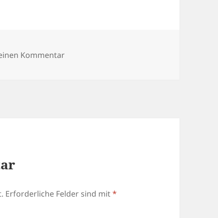
zu Alte und neue Themen – Kölner Woche
 einen Kommentar
tar
.
Erforderliche Felder sind mit
*