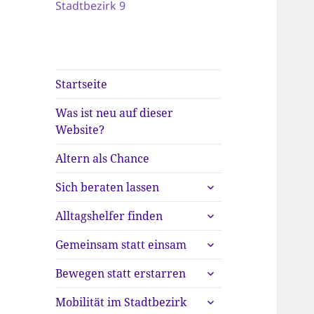
Stadtbezirk 9
Startseite
Was ist neu auf dieser
Website?
Altern als Chance
untermenü
Sich beraten lassen
anzeigen
untermenü
Alltagshelfer finden
anzeigen
untermenü
Gemeinsam statt einsam
anzeigen
untermenü
Bewegen statt erstarren
anzeigen
untermenü
Mobilität im Stadtbezirk
anzeigen