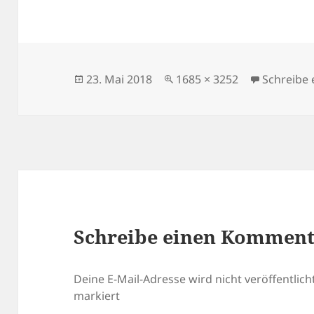
Veröffentlicht
Volle
23. Mai 2018
1685 × 3252
Schreibe
am
Größe
Schreibe einen Kommen
Deine E-Mail-Adresse wird nicht veröffentlicht
markiert