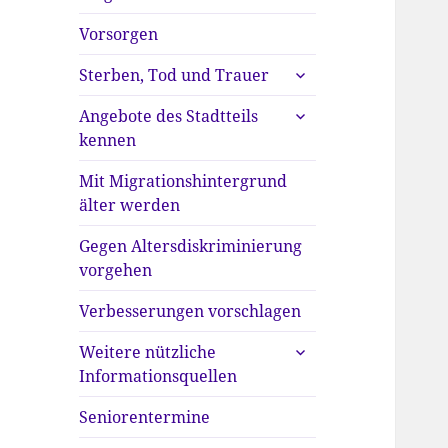
anzeigen
Vorsorgen
untermenü
Sterben, Tod und Trauer
anzeigen
untermenü
Angebote des Stadtteils
anzeigen
kennen
Mit Migrationshintergrund
älter werden
Gegen Altersdiskriminierung
vorgehen
Verbesserungen vorschlagen
untermenü
Weitere nützliche
anzeigen
Informationsquellen
Seniorentermine