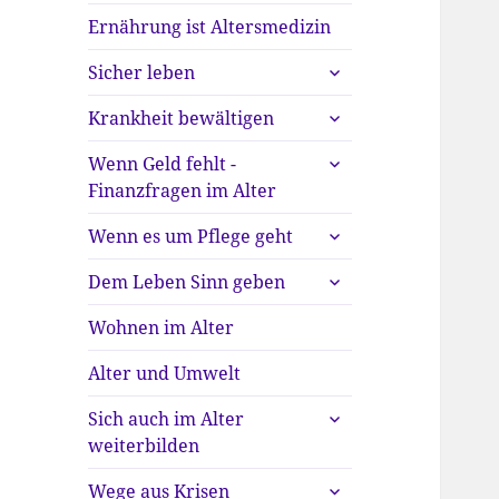
Ernährung ist Altersmedizin
untermenü
Sicher leben
anzeigen
untermenü
Krankheit bewältigen
anzeigen
untermenü
Wenn Geld fehlt -
anzeigen
Finanzfragen im Alter
untermenü
Wenn es um Pflege geht
anzeigen
untermenü
Dem Leben Sinn geben
anzeigen
Wohnen im Alter
Alter und Umwelt
untermenü
Sich auch im Alter
anzeigen
weiterbilden
untermenü
Wege aus Krisen