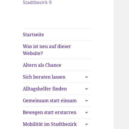
Stadtbezirk 9
Startseite
Was ist neu auf dieser
Website?
Altern als Chance
untermenü
Sich beraten lassen
anzeigen
untermenü
Alltagshelfer finden
anzeigen
untermenü
Gemeinsam statt einsam
anzeigen
untermenü
Bewegen statt erstarren
anzeigen
untermenü
Mobilität im Stadtbezirk
anzeigen